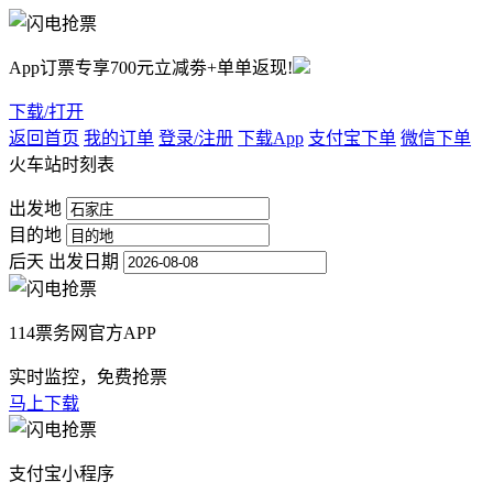
App订票专享700元立减劵+单单返现!
下载/打开
返回首页
我的订单
登录/注册
下载App
支付宝下单
微信下单
火车站时刻表
出发地
目的地
后天
出发日期
114票务网官方APP
实时监控，免费抢票
马上下载
支付宝小程序