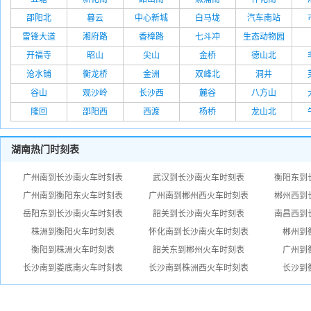
邵阳北
暮云
中心新城
白马垅
汽车南站
雷锋大道
湘府路
香樟路
七斗冲
生态动物园
开福寺
昭山
尖山
金桥
德山北
沧水铺
衡龙桥
金洲
双峰北
洞井
谷山
观沙岭
长沙西
麓谷
八方山
隆回
邵阳西
西渡
杨桥
龙山北
湖南热门时刻表
广州南到长沙南火车时刻表
武汉到长沙南火车时刻表
衡阳东到
广州南到衡阳东火车时刻表
广州南到郴州西火车时刻表
郴州西到
岳阳东到长沙南火车时刻表
韶关到长沙南火车时刻表
南昌西到
株洲到衡阳火车时刻表
怀化南到长沙南火车时刻表
郴州到
衡阳到株洲火车时刻表
韶关东到郴州火车时刻表
广州到
长沙南到娄底南火车时刻表
长沙南到株洲西火车时刻表
长沙到