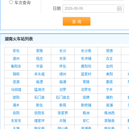
车次查询
日期
湖南火车站列表
安化
茶陵
长沙
长沙南
常德
道州
低庄
东安
东冲铺
古丈
衡阳东
华容
怀化
黄阳司
会同
锦和
井头墟
靖州
蓝家村
耒阳
涟源
临澧
临湘
零陵
娄底
马田墟
猛洞河
汨罗
汨罗东
宁乡
邵阳
石门县
石门县北
双牌
塘豹
湘乡
新化
新晃
新桥铺
溆浦
岳阳
岳阳东
张家界
株洲
株洲西
东安东
理家坪
炎陵
安仁
茶陵南
五塘
新化南
韶山南
溆浦南
怀化南