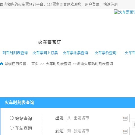
国内领先的
火车票
预订平台，114票务网官网欢迎您!
用户登录
快速注册
网站首页
火车票预订
特价机票
高铁动车
列车时刻表查询
火车票网上订票
火车票余票查询
火车票价查询
火车
您现在的位置：
首页
>>
火车时刻表查询
>>湖南火车站时刻表查询
火车时刻表查询
出发
从
站站查询
车站查询
到达
到