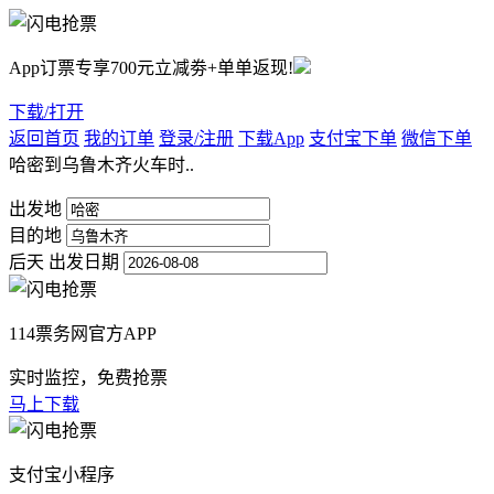
App订票专享700元立减劵+单单返现!
下载/打开
返回首页
我的订单
登录/注册
下载App
支付宝下单
微信下单
哈密到乌鲁木齐火车时..
出发地
目的地
后天
出发日期
114票务网官方APP
实时监控，免费抢票
马上下载
支付宝小程序